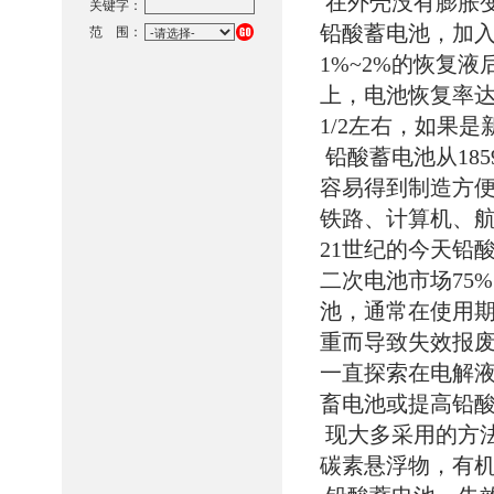
在外壳没有膨胀
关键字：
铅酸蓄电池，加
范 围：
1%~2%的恢复
上，电池恢复率达
1/2左右，如果
铅酸蓄电池从18
容易得到制造方
铁路、计算机、
21世纪的今天铅
二次电池市场75
池，通常在使用
重而导致失效报
一直探索在电解
畜电池或提高铅
现大多采用的方
碳素悬浮物，有